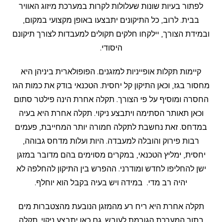
לפתור בעיות שונות שעלולות לקרות במערכת מיזוג האוויר
בבית. לרוב, כל התיקונים יתבצעו באופן מקצועי במקום,
ובמידת הצורך, יילקחו חלקים תקולים למעבדות לצורך תיקונם
היסודי.
קיימות תקלות אופייניות למזגנים. הפופולארית ביניהן היא
מחסור בגז, וכאן התיקון קל יחסית. הטכנאי בודק את כמות הגז
החסרה ומוסיף על פי הצורך. תקלה אחרת הינה פילטר סתום
וכאן תאותר הסתימה ויתבצע ניקוי. תקלה אחרת היא בעיה
במדחס. זאת נחשבת לתקלה חמורה יותר המחייבת, פעמים
רבות פירוק והובלה למעבדה. היות ועלות מדחס גבוהה,
יחסית, ימליץ הטכנאי, במקרים מסוימים בהם מדובר במזגן
ישן להחליפו לחדש ומודרני. ההפרש בין התיקון להחלפה לא
יהיה רב מדי. במידה ויש בעיה בקבל הוא יוחלף.
תקלה אחרת היא ריח רע מהמזגן הנובעת מהצטברות מים
בתוך המערכת הגורמת לעובש. גם כאן יתבצע ניקוי. תקלה