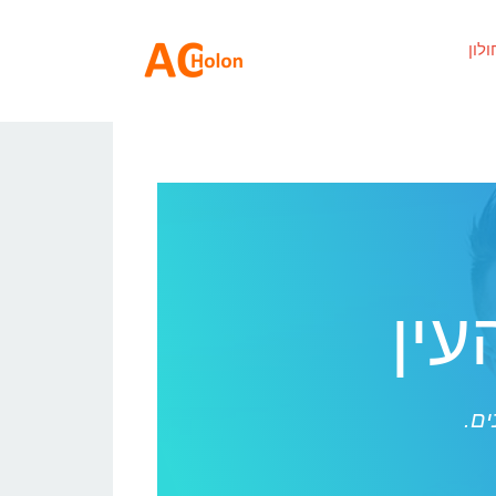
ולון
עין
ים.