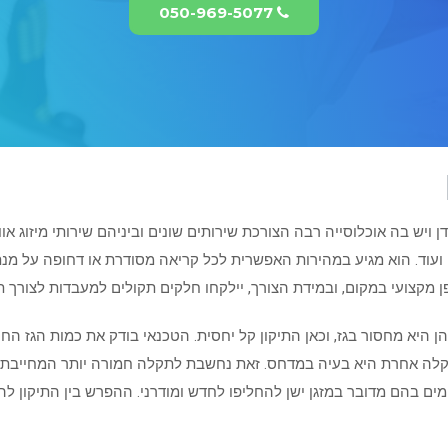
050-969-5077
ויש בה אוכלוסייה רבה הצורכת שירותים שונים וביניהם שירותי מיזוג אוו
ים ועוד. הוא מגיע במהירות האפשרית לכל קריאה מסודרת או דחופה על מ
ופן מקצועי במקום, ובמידת הצורך, יילקחו חלקים תקולים למעבדות לצורך תי
יהן היא מחסור בגז, וכאן התיקון קל יחסית. הטכנאי בודק את כמות הגז ה
תקלה אחרת היא בעיה במדחס. זאת נחשבת לתקלה חמורה יותר המחייבת, 
מים בהם מדובר במזגן ישן להחליפו לחדש ומודרני. ההפרש בין התיקון ל