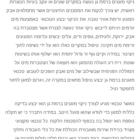
ניקוי מזגנים ברמת גן נעשה במקרים שונים או עקב בעיות הנוצרות.
ראשית, יש צורך לנקות את המסננים החיצוניים אשר מתמלאים אבק
המונע זרימת אוויר טובה. את הניקוי יבצע הטכנאי באמצעות מים
זורמים ויניחם לייבוש. ניקוי אחר נעשה לצנרת אשר מצטברת בה
אבק, ירוקת, ולעיתים, גופים זרים, עלים יבשים וכדומה המונעים
זרימת מים תקינה. טיפול במקרים כאלו הוא על ידי נשיפה לתוך
הצינור. במידה וקיים גוף זר גדול יחסית הוא ישלוף אותו בשיטות
שונות. ריח רע העולה מהמזגן הוא תוצאה של הצטברות מים על
הסוללה הפנימית שבשילוב של מים ואבק הופכים לעובש. טכנאי
מזגנים ברמת גן יבצע טיפול מתאים במקרה זה, ויגרום למזגן לחזור
לתפקוד רגיל.
כאשר טכנאי מגיע לצורך ניקוי מזגנים ברמת גן הוא יבצע בדיקה
כללית למזגן כדי לוודא שהוא פועל היטב. במידה ויתברר כי יש תקלה
נוספת הוא יטפל בה בכפוף להסכמת הלקוח. כל טכנאי מקצועי
מצויד בניידת שירות מאובזרת הכוללת את כל כלי העבודה וחלקי
החילוף הנדרשים. בעת הצורך הוא יכניס חלקי חילוף תקניים או