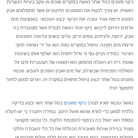
ניקוי מזגנים בטל שחר נעשה במקרים שונים או עקב בעיות הנוצרות.
ראשית, יש צורך לנקות את המסננים החיצוניים אשר מתמלאים אבק
המונע זרימת אוויר טובה. את הניקוי יבצע הטכנאי באמצעות מים
זורמים ויניחם לייבוש. ניקוי אחר נעשה לצנרת אשר מצטברת בה
אבק, ירוקת, ולעיתים, גופים זרים, עלים יבשים וכדומה המונעים
זרימת מים תקינה. טיפול במקרים כאלו הוא על ידי נשיפה לתוך
הצינור. במידה וקיים גוף זר גדול יחסית הוא ישלוף אותו בשיטות
שונות. ריח רע העולה מהמזגן הוא תוצאה של הצטברות מים על
הסוללה הפנימית שבשילוב של מים ואבק הופכים לעובש. טכנאי
מזגנים בטל שחר יבצע טיפול מתאים במקרה זה, ויגרום למזגן לחזור
לתפקוד רגיל.
כאשר טכנאי מגיע לצורך
ניקוי מזגנים
בטל שחר הוא יבצע בדיקה
כללית למזגן כדי לוודא שהוא פועל היטב. במידה ויתברר כי יש תקלה
נוספת הוא יטפל בה בכפוף להסכמת הלקוח. כל טכנאי מקצועי
מצויד בניידת שירות מאובזרת הכוללת את כל כלי העבודה וחלקי
החילוף הנדרשים. בעת הצורך הוא יכניס חלקי חילוף תקניים או