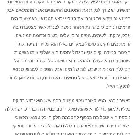
ניקוי מזגנים בבני עיש נעשה במקרים שונים או עקב בעיות הנוצרות.
ראשית, יש צורך לנקות את המסננים החיצוניים אשר מתמלאים אבק
המונע זרימת אוויר טובה. את הניקוי יבצע הטכנאי באמצעות מים
זורמים ויניחם לייבוש. ניקוי אחר נעשה לצנרת אשר מצטברת בה
אבק, ירוקת, ולעיתים, גופים זרים, עלים יבשים וכדומה המונעים
זרימת מים תקינה. טיפול במקרים כאלו הוא על ידי נשיפה לתוך
הצינור. במידה וקיים גוף זר גדול יחסית הוא ישלוף אותו בשיטות
שונות. ריח רע העולה מהמזגן הוא תוצאה של הצטברות מים על
הסוללה הפנימית שבשילוב של מים ואבק הופכים לעובש. טכנאי
מזגנים בבני עיש יבצע טיפול מתאים במקרה זה, ויגרום למזגן לחזור
לתפקוד רגיל.
כאשר טכנאי מגיע לצורך ניקוי מזגנים בבני עיש הוא יבצע בדיקה
כללית למזגן כדי לוודא שהוא פועל היטב. במידה ויתברר כי יש תקלה
נוספת הוא יטפל בה בכפוף להסכמת הלקוח. כל טכנאי מקצועי
מצויד בניידת שירות מאובזרת הכוללת את כל כלי העבודה וחלקי
החילוף הנדרשים. בעת הצורך הוא יכניס חלקי חילוף תקניים או