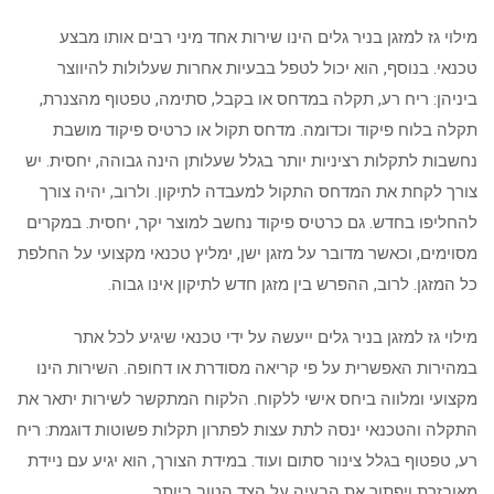
מילוי גז למזגן בניר גלים הינו שירות אחד מיני רבים אותו מבצע
טכנאי. בנוסף, הוא יכול לטפל בבעיות אחרות שעלולות להיווצר
ביניהן: ריח רע, תקלה במדחס או בקבל, סתימה, טפטוף מהצנרת,
תקלה בלוח פיקוד וכדומה. מדחס תקול או כרטיס פיקוד מושבת
נחשבות לתקלות רציניות יותר בגלל שעלותן הינה גבוהה, יחסית. יש
צורך לקחת את המדחס התקול למעבדה לתיקון. ולרוב, יהיה צורך
להחליפו בחדש. גם כרטיס פיקוד נחשב למוצר יקר, יחסית. במקרים
מסוימים, וכאשר מדובר על מזגן ישן, ימליץ טכנאי מקצועי על החלפת
כל המזגן. לרוב, ההפרש בין מזגן חדש לתיקון אינו גבוה.
מילוי גז למזגן בניר גלים ייעשה על ידי טכנאי שיגיע לכל אתר
במהירות האפשרית על פי קריאה מסודרת או דחופה. השירות הינו
מקצועי ומלווה ביחס אישי ללקוח. הלקוח המתקשר לשירות יתאר את
התקלה והטכנאי ינסה לתת עצות לפתרון תקלות פשוטות דוגמת: ריח
רע, טפטוף בגלל צינור סתום ועוד. במידת הצורך, הוא יגיע עם ניידת
מאובזרת ויפתור את הבעיה על הצד הטוב ביותר.