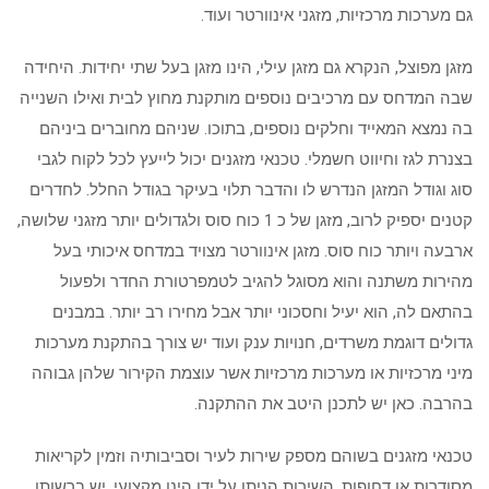
גם מערכות מרכזיות, מזגני אינוורטר ועוד.
מזגן מפוצל, הנקרא גם מזגן עילי, הינו מזגן בעל שתי יחידות. היחידה
שבה המדחס עם מרכיבים נוספים מותקנת מחוץ לבית ואילו השנייה
בה נמצא המאייד וחלקים נוספים, בתוכו. שניהם מחוברים ביניהם
בצנרת לגז וחיווט חשמלי. טכנאי מזגנים יכול לייעץ לכל לקוח לגבי
סוג וגודל המזגן הנדרש לו והדבר תלוי בעיקר בגודל החלל. לחדרים
קטנים יספיק לרוב, מזגן של כ 1 כוח סוס ולגדולים יותר מזגני שלושה,
ארבעה ויותר כוח סוס. מזגן אינוורטר מצויד במדחס איכותי בעל
מהירות משתנה והוא מסוגל להגיב לטמפרטורת החדר ולפעול
בהתאם לה, הוא יעיל וחסכוני יותר אבל מחירו רב יותר. במבנים
גדולים דוגמת משרדים, חנויות ענק ועוד יש צורך בהתקנת מערכות
מיני מרכזיות או מערכות מרכזיות אשר עוצמת הקירור שלהן גבוהה
בהרבה. כאן יש לתכנן היטב את ההתקנה.
טכנאי מזגנים בשוהם מספק שירות לעיר וסביבותיה וזמין לקריאות
מסודרות או דחופות. השירות הניתן על ידו הינו מקצועי. יש ברשותו