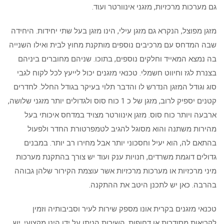
גם מערכות מרכזיות, מזגני אינוורטר ועוד.
מזגן מפוצל, הנקרא גם מזגן עילי, הינו מזגן בעל שתי יחידות. היחידה
שבה המדחס עם מרכיבים נוספים מותקנת מחוץ לבית ואילו השנייה
בה נמצא המאייד וחלקים נוספים, בתוכו. שניהם מחוברים ביניהם
בצנרת לגז וחיווט חשמלי. טכנאי מזגנים יכול לייעץ לכל לקוח לגבי
סוג וגודל המזגן הנדרש לו והדבר תלוי בעיקר בגודל החלל. לחדרים
קטנים יספיק לרוב, מזגן של כ 1 כוח סוס ולגדולים יותר מזגני שלושה,
ארבעה ויותר כוח סוס. מזגן אינוורטר מצויד במדחס איכותי בעל
מהירות משתנה והוא מסוגל להגיב לטמפרטורת החדר ולפעול
בהתאם לה, הוא יעיל וחסכוני יותר אבל מחירו רב יותר. במבנים
גדולים דוגמת משרדים, חנויות ענק ועוד יש צורך בהתקנת מערכות
מיני מרכזיות או מערכות מרכזיות אשר עוצמת הקירור שלהן גבוהה
בהרבה. כאן יש לתכנן היטב את ההתקנה.
טכנאי מזגנים בקרית אונו מספק שירות לעיר וסביבותיה וזמין
לקריאות מסודרות או דחופות. השירות הניתן על ידו הינו מקצועי. יש