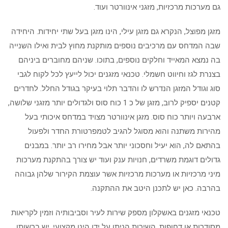
גם מערכות מרכזיות, מזגני אינוורטר ועוד.
מזגן מפוצל, הנקרא גם מזגן עילי, הינו מזגן בעל שתי יחידות. היחידה
שבה המדחס עם מרכיבים נוספים מותקנת מחוץ לבית ואילו השנייה
בה נמצא המאייד וחלקים נוספים, בתוכו. שניהם מחוברים ביניהם
בצנרת לגז וחיווט חשמלי. טכנאי מזגנים יכול לייעץ לכל לקוח לגבי
סוג וגודל המזגן הנדרש לו והדבר תלוי בעיקר בגודל החלל. לחדרים
קטנים יספיק לרוב, מזגן של כ 1 כוח סוס ולגדולים יותר מזגני שלושה,
ארבעה ויותר כוח סוס. מזגן אינוורטר מצויד במדחס איכותי בעל
מהירות משתנה והוא מסוגל להגיב לטמפרטורת החדר ולפעול
בהתאם לה, הוא יעיל וחסכוני יותר אבל מחירו רב יותר. במבנים
גדולים דוגמת משרדים, חנויות ענק ועוד יש צורך בהתקנת מערכות
מיני מרכזיות או מערכות מרכזיות אשר עוצמת הקירור שלהן גבוהה
בהרבה. כאן יש לתכנן היטב את ההתקנה.
טכנאי מזגנים באשקלון מספק שירות לעיר וסביבותיה וזמין לקריאות
מסודרות או דחופות. השירות הניתן על ידו הינו מקצועי. יש ברשותו