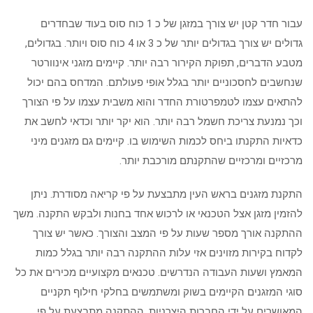
עבור חדר קטן יש צורך במזגן של כ 1 כוח סוס בעוד שבחדרים
גדולים יש צורך בגדולים יותר של כ 3 או 4 כוח סוס ויותר. בגדולים,
מטבע הדברים, תפוקת הקירור רבה יותר. קיימים מזגני אינוורטר
שנחשבים לחסכוניים יותר בגלל אופי פעולתם. המדחס בהם יכול
להתאים עצמו לטמפרטורת החדר והוא משבית עצמו על פי הצורך
וכך נמנעת צריכת חשמל רבה יותר. הוא יקר יותר וכדאי לחשב את
כדאיות התקנתו ביחס לכמות השימוש בו. קיימים גם מזגנים מיני
מרכזיים ומרכזיים שהתקנתם מורכבת יותר.
התקנת מזגנים בראש העין מתבצעת על פי קריאה מסודרת. ניתן
להזמין מזגן אצל הטכנאי או לרכוש אחד בחנות ולבקש התקנה. משך
ההתקנה אורך מספר שעות על פי המצב והצורך. כאשר יש צורך
לקדוח בקירות מזוינים אזי עלות ההתקנה רבה יותר בגלל כמות
המאמץ ושעות העבודה הנדרשים. טכנאים מקצועיים מכירים את כל
סוגי המזגנים הקיימים בשוק ומשתמשים בחלקי חילוף תקניים
המאושרים על ידי החברות היצרניות. ההתקנה מתבצעת על פי